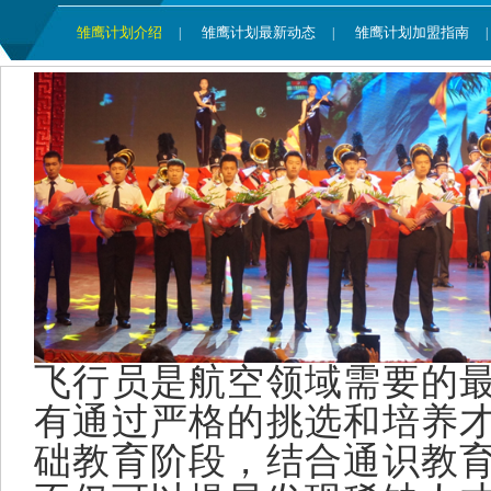
雏鹰计划介绍
雏鹰计划最新动态
雏鹰计划加盟指南
|
|
|
飞行员是航空领域需要的
有通过严格的挑选和培养
础教育阶段，结合通识教