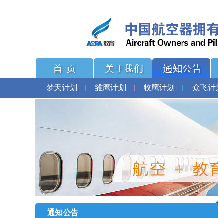
梦天计划
雏鹰计划
牧鹰计划
众飞计
通知公告