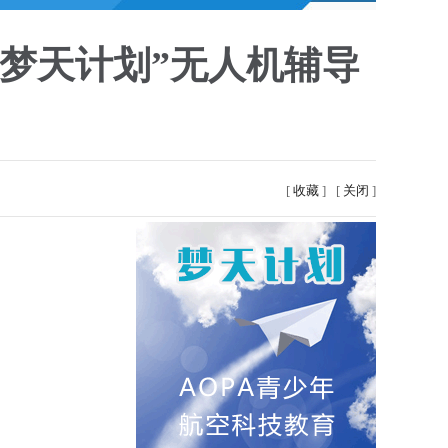
“梦天计划”无人机辅导
[
收藏
]
[
关闭
]