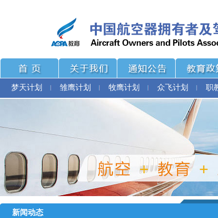
梦天计划
雏鹰计划
牧鹰计划
众飞计划
职
新闻动态