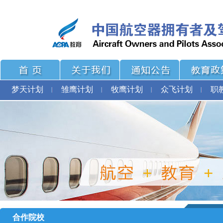
梦天计划
雏鹰计划
牧鹰计划
众飞计划
职
合作院校