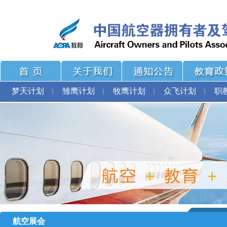
梦天计划
雏鹰计划
牧鹰计划
众飞计划
职
航空展会