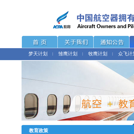
梦天计划
雏鹰计划
牧鹰计划
众飞计
教育政策