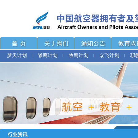
梦天计划
雏鹰计划
牧鹰计划
众飞计划
职
行业资讯