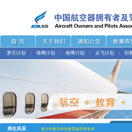
梦天计划
雏鹰计划
牧鹰计划
众飞计划
职
师生风采
青少年航空科技教育辅导师名单