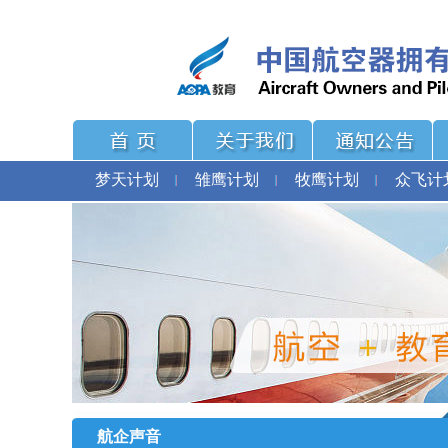
梦天计划
雏鹰计划
牧鹰计划
众飞计
航企声音