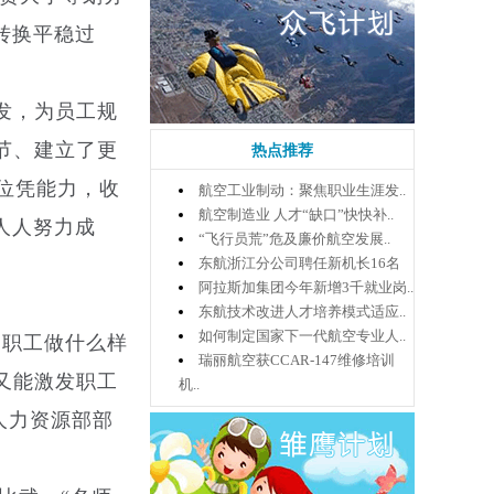
转换平稳过
发，为员工规
节、建立了更
热点推荐
位凭能力，收
航空工业制动：聚焦职业生涯发..
航空制造业 人才“缺口”快快补..
人人努力成
“飞行员荒”危及廉价航空发展..
东航浙江分公司聘任新机长16名
阿拉斯加集团今年新增3千就业岗..
东航技术改进人才培养模式适应..
如何制定国家下一代航空专业人..
的职工做什么样
瑞丽航空获CCAR-147维修培训
又能激发职工
机..
人力资源部部