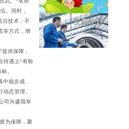
比武、“名师
队伍。同时，
前沿技术，不
流等方式，增
”提供保障，
在待遇上“有盼
目标。
炼中稳步成
行动态管理。
公司兴盛我幸
监督为保障，聚