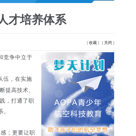
人才培养体系
[
收藏
]
[
关闭
]
和竞争中立于
队伍，在实施
不断提高技术、
实践，打通了职
系。
誉感；更要让职