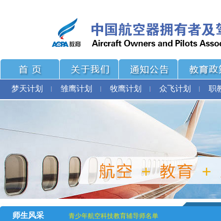
梦天计划
雏鹰计划
牧鹰计划
众飞计划
职
师生风采
青少年航空科技教育辅导师名单