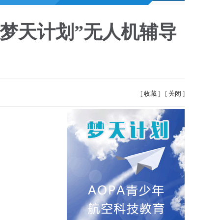
“梦天计划”无人机辅导
[
收藏
]
[
关闭
]