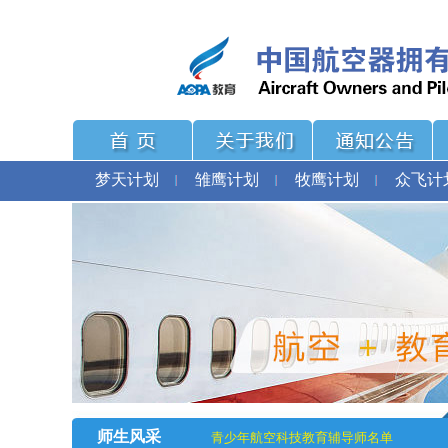
梦天计划
雏鹰计划
牧鹰计划
众飞计
师生风采
青少年航空科技教育辅导师名单