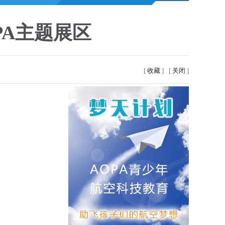
PA主题展区
[
收藏
]
[
关闭
]