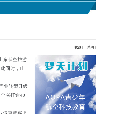
[
收藏
]
[
关闭
]
山东低空旅游
与此同时，山
产业转型升级
全省打造40
业偏重载客飞