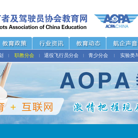
划
职教分会
退役飞行员分会
青少分会
实验类