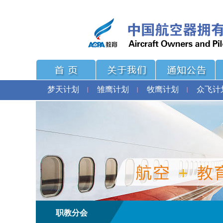
梦天计划
雏鹰计划
牧鹰计划
众飞计
职教分会