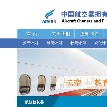
梦天计划
雏鹰计划
牧鹰计划
众飞计
航校校长委