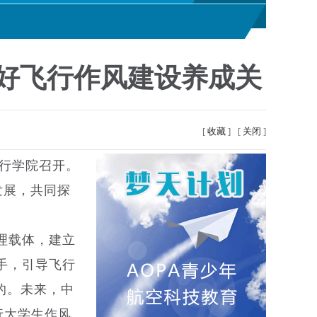
把好飞行作风建设养成关
[
收藏
]
[
关闭
]
飞行学院召开。
发展，共同探
理载体，建立
手，引导飞行
的。未来，中
行大学生作风