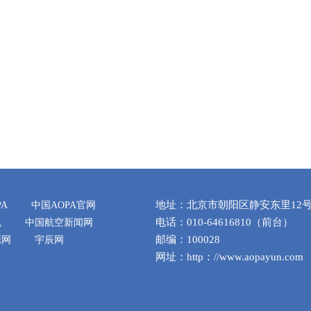
地址：北京市朝阳区静安东里12号
PA
中国AOPA官网
电话：010-64616810（前台）
机
中国航空新闻网
邮编：100028
源网
宇辰网
网址：http：//www.aopayun.co