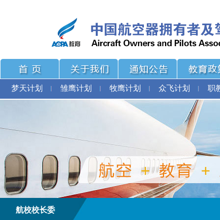
梦天计划
雏鹰计划
牧鹰计划
众飞计划
职
航校校长委