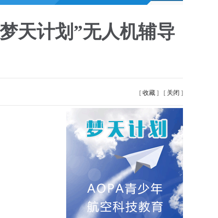
“梦天计划”无人机辅导
[
收藏
]
[
关闭
]