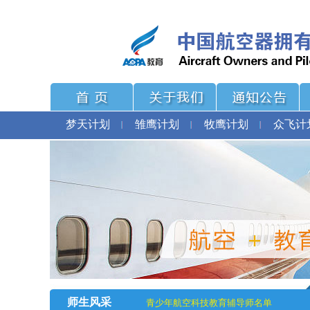
梦天计划
雏鹰计划
牧鹰计划
众飞计
师生风采
青少年航空科技教育辅导师名单