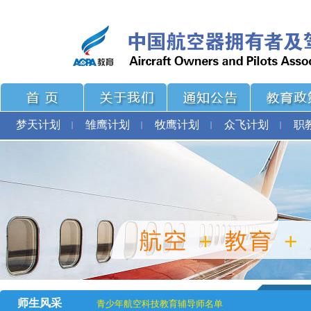
梦天计划
雏鹰计划
牧鹰计划
众飞计划
职
师生风采
青少年航空科技教育辅导师名单