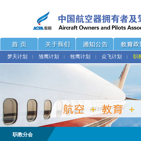
梦天计划
雏鹰计划
牧鹰计划
众飞计划
职
职教分会