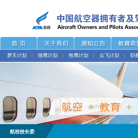
梦天计划
雏鹰计划
牧鹰计划
众飞计划
职
航校校长委