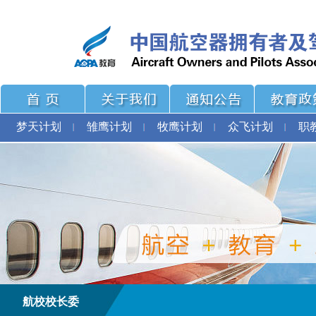
梦天计划
雏鹰计划
牧鹰计划
众飞计划
职
航校校长委