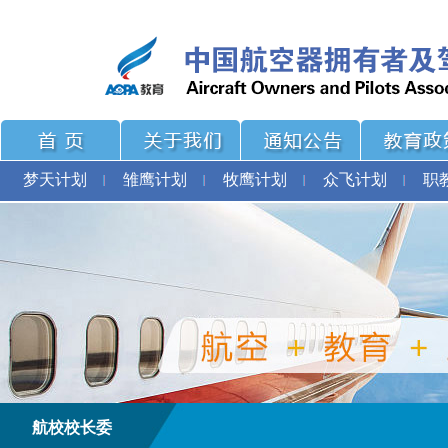
梦天计划
雏鹰计划
牧鹰计划
众飞计划
职
航校校长委