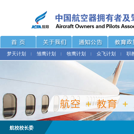
梦天计划
雏鹰计划
牧鹰计划
众飞计划
职
航校校长委